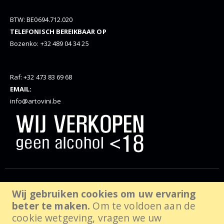
BTW: BE0694.712.020
TELEFONISCH BEREIKBAAR OP
Bozenko: +32 489 04 34 25
Raf: +32 473 83 69 68
EMAIL:
info@artovini.be
© Artovini. 2025. Alle rechten voorbehouden, website door
Wij gebruiken cookies om uw ervaring
beter te maken.
Om te voldoen aan de
wabanda.com
cookie wetgeving, vragen we uw