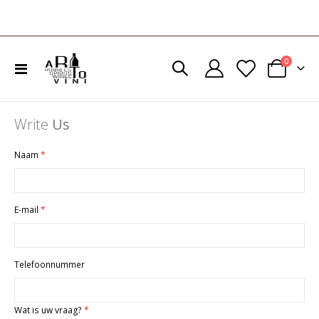
product
0
Toggle
Cart
Nav
Write
Us
Naam
E-mail
Telefoonnummer
Wat is uw vraag?