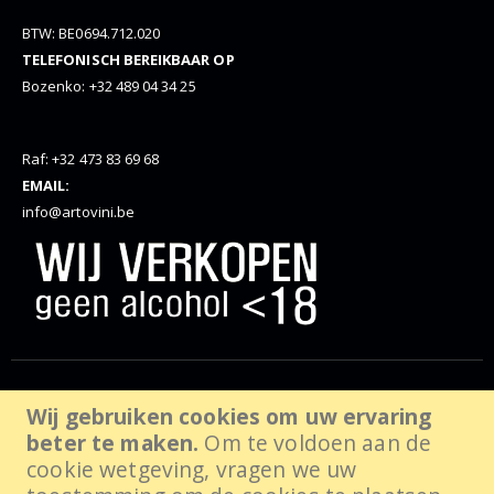
BTW: BE0694.712.020
TELEFONISCH BEREIKBAAR OP
Bozenko: +32 489 04 34 25
Raf: +32 473 83 69 68
EMAIL:
info@artovini.be
© Artovini. 2025. Alle rechten voorbehouden, website door
Wij gebruiken cookies om uw ervaring
beter te maken.
Om te voldoen aan de
wabanda.com
cookie wetgeving, vragen we uw