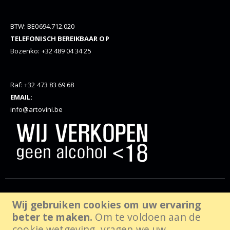
BTW: BE0694.712.020
TELEFONISCH BEREIKBAAR OP
Bozenko: +32 489 04 34 25
Raf: +32 473 83 69 68
EMAIL:
info@artovini.be
© Artovini. 2025. Alle rechten voorbehouden, website door
Wij gebruiken cookies om uw ervaring
beter te maken.
Om te voldoen aan de
wabanda.com
cookie wetgeving, vragen we uw