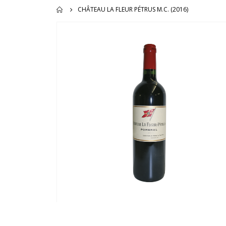
CHÂTEAU LA FLEUR PÉTRUS M.C. (2016)
Ga
naar
het
einde
van
de
afbeeldingen-
gallerij