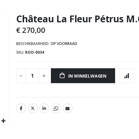
Château La Fleur Pétrus M.C
Ga
naar
€ 270,00
het
begin
BESCHIKBAARHEID:
OP VOORRAAD
van
SKU
ROO-0034
de
afbeeldingen-
gallerij
IN WINKELWAGEN