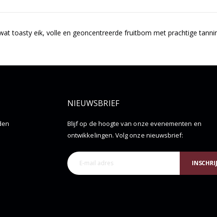
t toasty eik, volle en geoncentreerde fruitbom met prachtige tannin
NIEUWSBRIEF
den
Blijf op de hoogte van onze evenementen en
ontwikkelingen. Volg onze nieuwsbrief:
INSCHRI