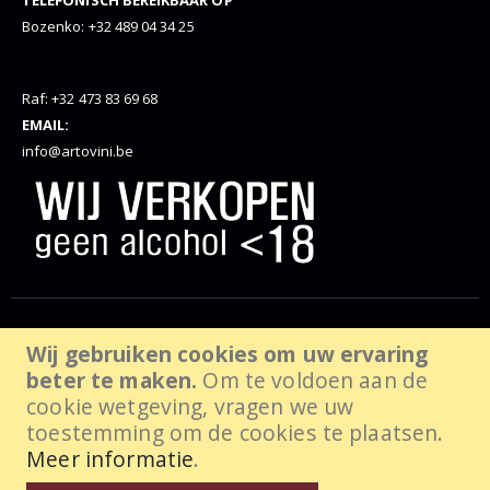
Bozenko: +32 489 04 34 25
Raf: +32 473 83 69 68
EMAIL:
info@artovini.be
© Artovini. 2025. Alle rechten voorbehouden, website door
Wij gebruiken cookies om uw ervaring
beter te maken.
Om te voldoen aan de
wabanda.com
cookie wetgeving, vragen we uw
toestemming om de cookies te plaatsen.
Meer informatie
.