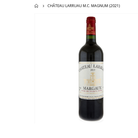
CHÂTEAU LARRUAU M.C. MAGNUM (2021)
Ga
naar
het
einde
van
de
afbeeldingen-
gallerij