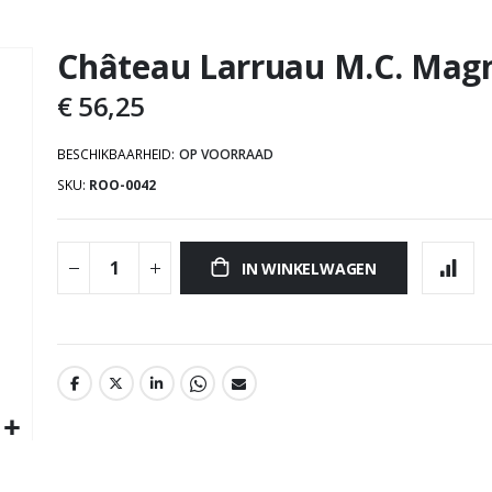
Château Larruau M.C. Mag
Ga
naar
€ 56,25
het
begin
BESCHIKBAARHEID:
OP VOORRAAD
van
SKU
ROO-0042
de
afbeeldingen-
gallerij
IN WINKELWAGEN