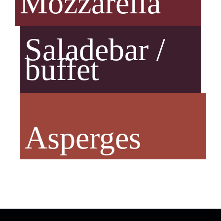
Mozzarella
Saladebar /
buffet
Asperges