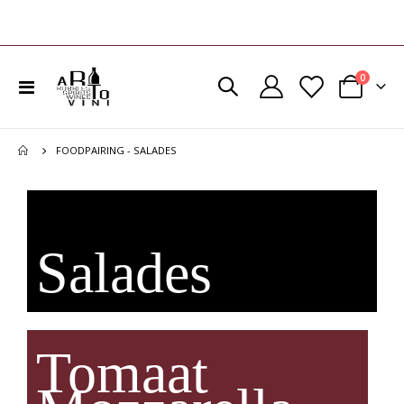
product
0
Toggle
Cart
Nav
FOODPAIRING - SALADES
Salades
Tomaat