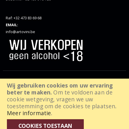
Raf: +32 473 83 69 68
EMAIL:
info@artovini.be
© Artovini. 2025. Alle rechten voorbehouden, website door
Wij gebruiken cookies om uw ervaring
beter te maken.
Om te voldoen aan de
wabanda.com
cookie wetgeving, vragen we uw
toestemming om de cookies te plaatsen.
Meer informatie
.
COOKIES TOESTAAN