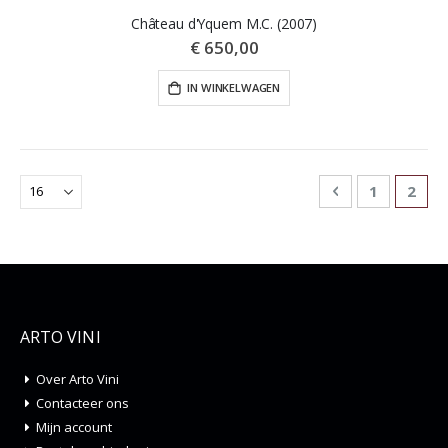
Château d'Yquem M.C. (2007)
€ 650,00
IN WINKELWAGEN
Pagina
Pagina
Vorige
Pagina
U lee
1
2
ARTO VINI
Over Arto Vini
Contacteer ons
Mijn account