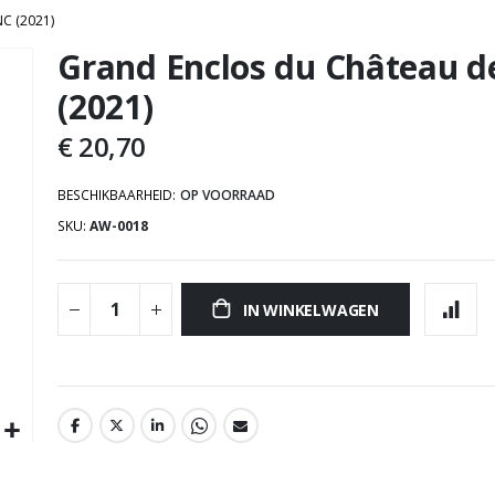
C (2021)
Grand Enclos du Château de
Ga
naar
(2021)
het
begin
€ 20,70
van
de
BESCHIKBAARHEID:
OP VOORRAAD
afbeeldingen-
SKU
AW-0018
gallerij
IN WINKELWAGEN