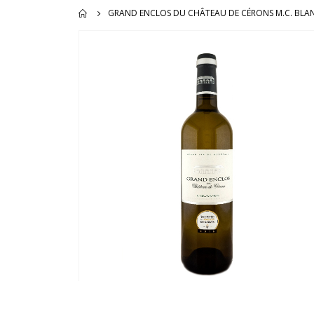
GRAND ENCLOS DU CHÂTEAU DE CÉRONS M.C. BLAN
Ga
naar
het
einde
van
de
afbeeldingen-
gallerij