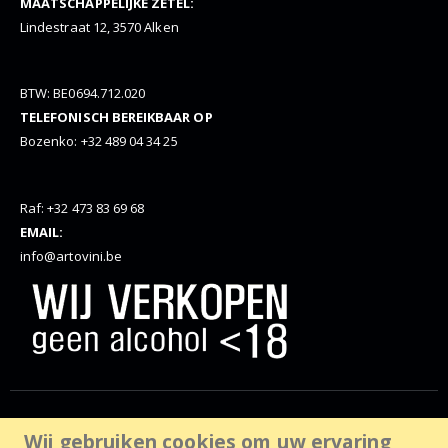
MAATSCHAPPELIJKE ZETEL:
Lindestraat 12, 3570 Alken
BTW: BE0694.712.020
TELEFONISCH BEREIKBAAR OP
Bozenko: +32 489 04 34 25
Raf: +32 473 83 69 68
EMAIL:
info@artovini.be
© Artovini. 2025. Alle rechten voorbehouden, website door
Wij gebruiken cookies om uw ervaring