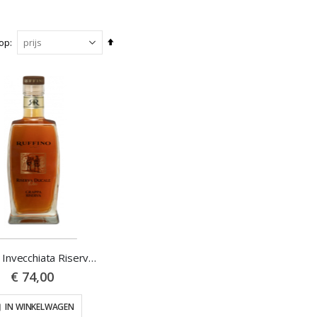
Van
 op
hoog
naar
laag
sorteren
Grappa Invecchiata Riserva Ducale ORO Ruffino 0,7L 42%
€ 74,00
IN WINKELWAGEN