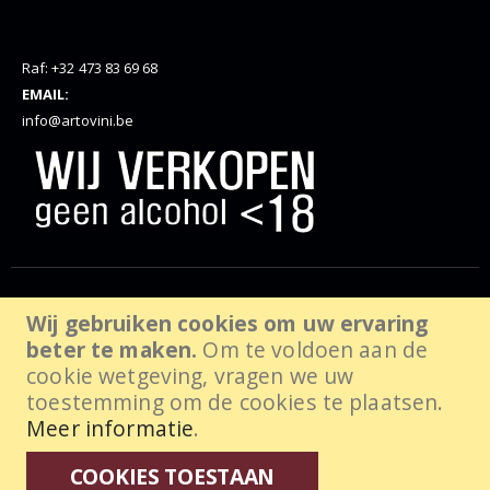
Raf: +32 473 83 69 68
EMAIL:
info@artovini.be
© Artovini. 2025. Alle rechten voorbehouden, website door
Wij gebruiken cookies om uw ervaring
beter te maken.
Om te voldoen aan de
wabanda.com
cookie wetgeving, vragen we uw
toestemming om de cookies te plaatsen.
Meer informatie
.
COOKIES TOESTAAN