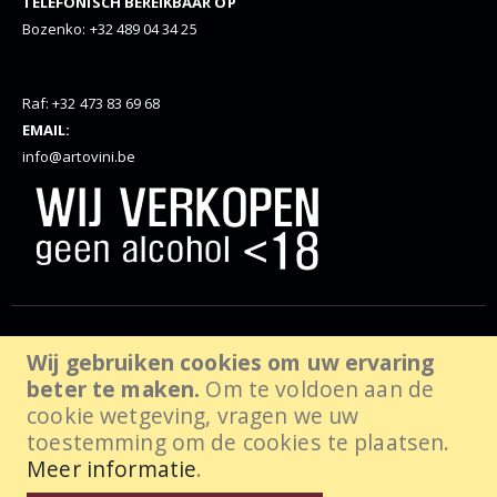
TELEFONISCH BEREIKBAAR OP
Bozenko: +32 489 04 34 25
Raf: +32 473 83 69 68
EMAIL:
info@artovini.be
© Artovini. 2025. Alle rechten voorbehouden, website door
Wij gebruiken cookies om uw ervaring
beter te maken.
Om te voldoen aan de
wabanda.com
cookie wetgeving, vragen we uw
toestemming om de cookies te plaatsen.
Meer informatie
.