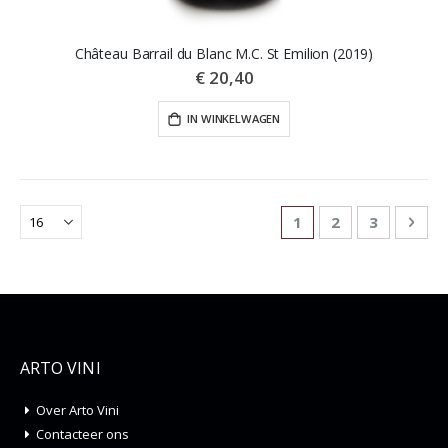
Château Barrail du Blanc M.C. St Emilion (2019)
€ 20,40
IN WINKELWAGEN
Pagina
U lees momenteel p
Pagina
Pagina
Pagi
Vol
1
2
3
ARTO VINI
Over Arto Vini
Contacteer ons