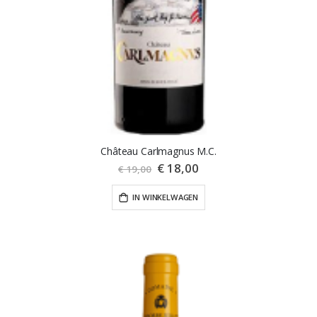
Château Carlmagnus M.C.
Special
€ 18,00
€ 19,00
Price
IN WINKELWAGEN